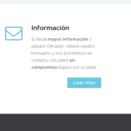
Información
Si desea
mayor información
o
adquirir Ofimedic, rellene nuestro
formulario y nos pondremos en
contacto con usted
sin
compromiso
alguno por su parte.
Leer más