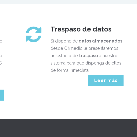
Traspaso de datos
e
Si dispone de
datos almacenados
desde Ofimedic le presentaremos
er
un estudio de
traspaso
a nuestro
Si
sistema para que disponga de ellos
de forma inmediata.
Leer más