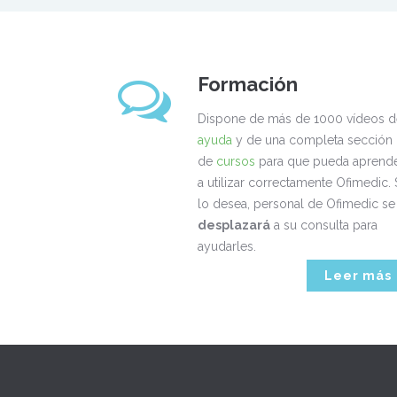
Formación
Dispone de más de 1000 vídeos d
ayuda
y de una completa sección
de
cursos
para que pueda aprend
a utilizar correctamente Ofimedic. 
lo desea, personal de Ofimedic se
desplazará
a su consulta para
ayudarles.
Leer más