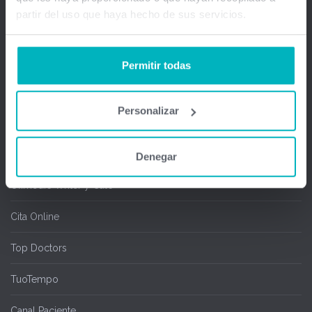
partir del uso que haya hecho de sus servicios.
Gestión médica total
Firma Digital y remota
Permitir todas
Salas de espera
Personalizar
Chipcard & Redsa
SEOGA
Denegar
Ofimedic Writer y Calc
Cita Online
Top Doctors
TuoTempo
Canal Paciente