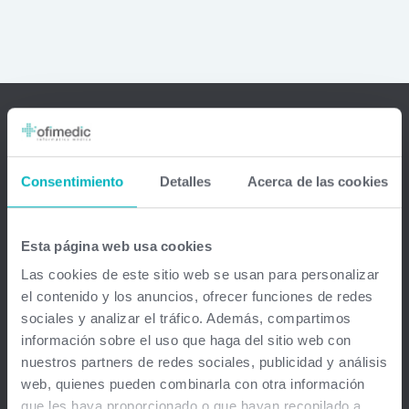
Ofimedic Software Médico
Consentimiento
Detalles
Acerca de las cookies
Barcelona - Madrid - Sevilla - Guipuzkoa - Vizcaya - Valencia -
Baleares - Gran Canaria - México - Chile - Venezuela
Esta página web usa cookies
info@ofimedic.com
Las cookies de este sitio web se usan para personalizar
el contenido y los anuncios, ofrecer funciones de redes
Empresa
sociales y analizar el tráfico. Además, compartimos
información sobre el uso que haga del sitio web con
Aviso legal
nuestros partners de redes sociales, publicidad y análisis
web, quienes pueden combinarla con otra información
Soluciones
que les haya proporcionado o que hayan recopilado a