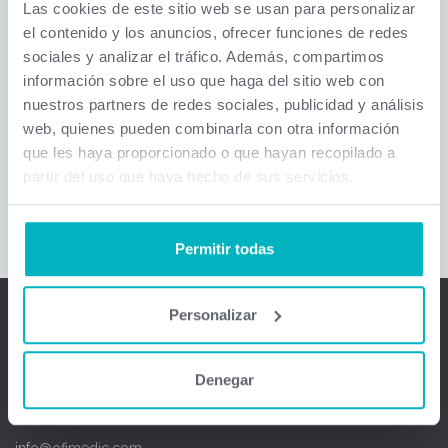
Las cookies de este sitio web se usan para personalizar
mayor seguridad. Acceda directamente desde el
el contenido y los anuncios, ofrecer funciones de redes
navegador o descargando
previamente "Parallels"
. Con esta
sociales y analizar el tráfico. Además, compartimos
opción podrá acceder desde ordenadores portátiles,
información sobre el uso que haga del sitio web con
ordenadores de sobremesa y tabletas. Disponible para los
nuestros partners de redes sociales, publicidad y análisis
usuarios contratados en el modelo Ofimedic Desktop.
web, quienes pueden combinarla con otra información
que les haya proporcionado o que hayan recopilado a
Acceso
Guía instalación Parallels
partir del uso que haya hecho de sus servicios.
Permitir todas
Personalizar
Ofimedic Software Médico
Denegar
España - México - Chile - Colombia