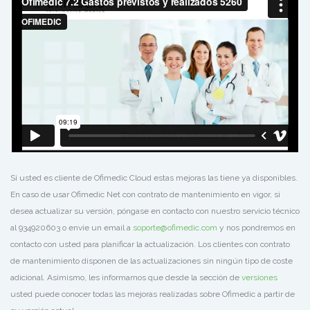
Si usted es cliente de Ofimedic Cloud estas mejoras las tiene ya disponibles.
En caso de usar Ofimedic Net con contrato de mantenimiento en vigor, si
desea actualizar su versión, póngase en contacto con nuestro servicio técnico
al 934920603 o envíe un email a
soporte@ofimedic.com
y nos pondremos en
contacto con usted para planificar la actualización. Los clientes con contrato
de mantenimiento disponen de las actualizaciones sin ningún tipo de coste
adicional. Asimismo, les informamos que desde la sección de
versiones
usted puede conocer todas las mejoras realizadas sobre Ofimedic a partir de