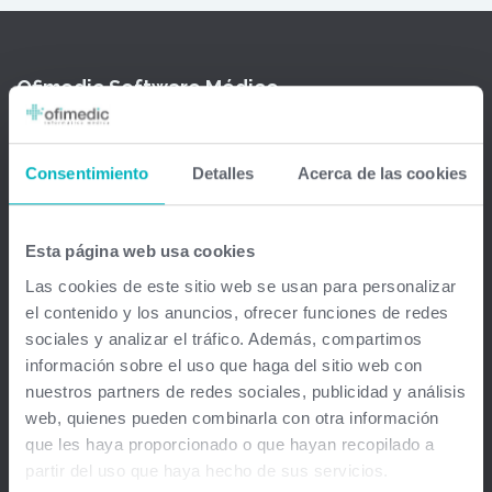
Ofimedic Software Médico
Barcelona - Madrid - Sevilla - Guipuzkoa - Vizcaya - Valencia -
Baleares - Gran Canaria - México - Chile - Venezuela
Consentimiento
Detalles
Acerca de las cookies
info@ofimedic.com
Esta página web usa cookies
Empresa
Las cookies de este sitio web se usan para personalizar
el contenido y los anuncios, ofrecer funciones de redes
Aviso legal
sociales y analizar el tráfico. Además, compartimos
información sobre el uso que haga del sitio web con
nuestros partners de redes sociales, publicidad y análisis
Soluciones
web, quienes pueden combinarla con otra información
que les haya proporcionado o que hayan recopilado a
Gestión médica total
partir del uso que haya hecho de sus servicios.