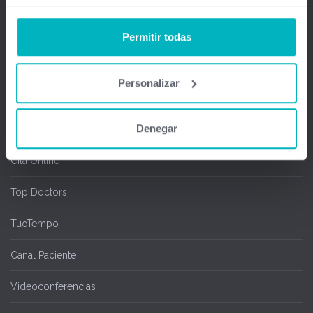
Firma Digital y remota
Salas de espera
Permitir todas
Chipcard & Redsa
Personalizar
SEOGA
Denegar
Ofimedic Writer y Calc
Cita Online
Top Doctors
TuoTempo
Canal Paciente
Videoconferencias