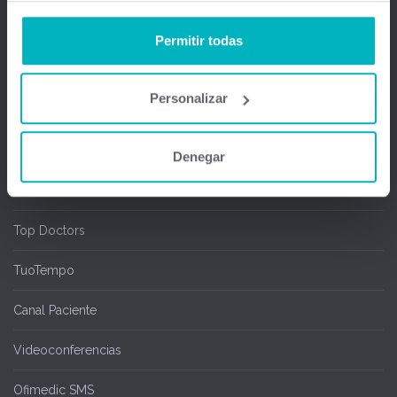
Salas de espera
Permitir todas
Chipcard & Redsa
Personalizar
SEOGA
Ofimedic Writer y Calc
Denegar
Cita Online
Top Doctors
TuoTempo
Canal Paciente
Videoconferencias
Ofimedic SMS