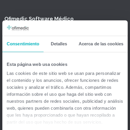
Ofimedic Software Médico
Barcelona - Madrid - Sevilla - Guipuzkoa - Vizcaya - Valencia -
Baleares - Gran Canaria - México - Chile - Venezuela
Consentimiento
Detalles
Acerca de las cookies
info@ofimedic.com
Esta página web usa cookies
Empresa
Las cookies de este sitio web se usan para personalizar
el contenido y los anuncios, ofrecer funciones de redes
Aviso legal
sociales y analizar el tráfico. Además, compartimos
información sobre el uso que haga del sitio web con
Soluciones
nuestros partners de redes sociales, publicidad y análisis
web, quienes pueden combinarla con otra información
Gestión médica total
que les haya proporcionado o que hayan recopilado a
partir del uso que haya hecho de sus servicios.
Firma Digital y remota