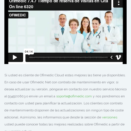
Si usted es cliente de Ofimedic Cloud estas mejoras las tiene ya disponibles.
En caso de usar Ofimedic Net con contrato de mantenimiento en vigor, si
desea actualizar su versión, póngase en contacto con nuestro servicio técnico
al 934920603 o envíe un email a
soporte@ofimedic.com
y nos pondremos en
contacto con usted para planificar la actualización. Los clientes con contrato
de mantenimiento disponen de las actualizaciones sin ningún tipo de coste
adicional. Asimismo, les informamos que desde la sección de
versiones
usted puede conocer todas las mejoras realizadas sobre Ofimedic a partir de