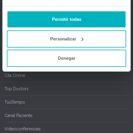
Firma Digital y remota
Permitir todas
Salas de espera
Chipcard & Redsa
Personalizar
SEOGA
Denegar
Ofimedic Writer y Calc
Cita Online
Top Doctors
TuoTempo
Canal Paciente
Videoconferencias