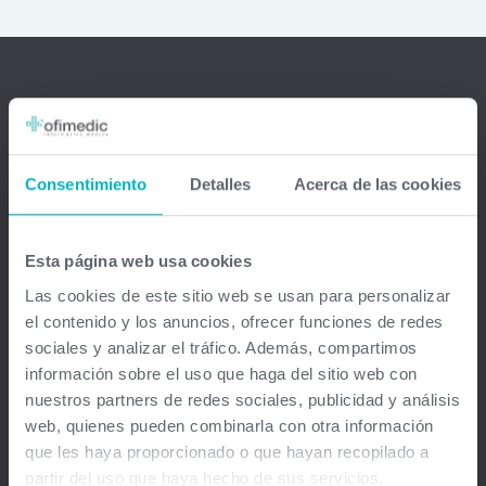
Ofimedic Software Médico
Barcelona - Madrid - Sevilla - Guipuzkoa - Vizcaya - Valencia -
Consentimiento
Detalles
Acerca de las cookies
Baleares - Gran Canaria - México - Chile - Venezuela
info@ofimedic.com
Esta página web usa cookies
Las cookies de este sitio web se usan para personalizar
Empresa
el contenido y los anuncios, ofrecer funciones de redes
sociales y analizar el tráfico. Además, compartimos
Aviso legal
información sobre el uso que haga del sitio web con
nuestros partners de redes sociales, publicidad y análisis
Soluciones
web, quienes pueden combinarla con otra información
que les haya proporcionado o que hayan recopilado a
Gestión médica total
partir del uso que haya hecho de sus servicios.