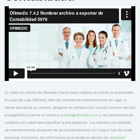
Si usted es cliente de Ofimedic Cloud estas mejoras las tiene ya disponibles.
En caso de usar Ofimedic Net con contrato de mantenimiento en vigor, si
desea actualizar su versión, póngase en contacto con nuestro servicio técnico
al 934920603 o envíe un email a
soporte@ofimedic.com
y nos pondremos en
contacto con usted para planificar la actualización. Los clientes con contrato
de mantenimiento disponen de las actualizaciones sin ningún tipo de coste
adicional. Asimismo, les informamos que desde la sección de
versiones