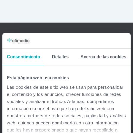
Ofimedic Software Médico
Consentimiento
Detalles
Acerca de las cookies
Barcelona - Madrid - Sevilla - Guipuzkoa - Vizcaya - Valencia -
Baleares - Gran Canaria - México - Chile - Venezuela
Esta página web usa cookies
info@ofimedic.com
Las cookies de este sitio web se usan para personalizar
el contenido y los anuncios, ofrecer funciones de redes
Empresa
sociales y analizar el tráfico. Además, compartimos
información sobre el uso que haga del sitio web con
Aviso legal
nuestros partners de redes sociales, publicidad y análisis
web, quienes pueden combinarla con otra información
Soluciones
que les haya proporcionado o que hayan recopilado a