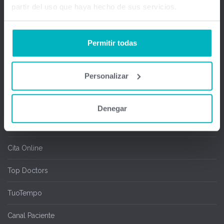
partir del uso que haya hecho de sus servicios.
Gestión médica total
Firma Digital y remota
Permitir todas
Salas de espera
Personalizar
Chipcard & Redsa
SEOGA
Denegar
Ofimedic Writer y Calc
Cita Online
Top Doctors
TuoTempo
Canal Paciente