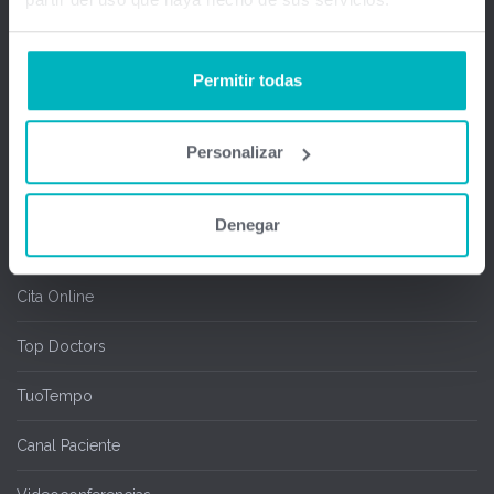
Firma Digital y remota
Permitir todas
Salas de espera
Chipcard & Redsa
Personalizar
SEOGA
Denegar
Ofimedic Writer y Calc
Cita Online
Top Doctors
TuoTempo
Canal Paciente