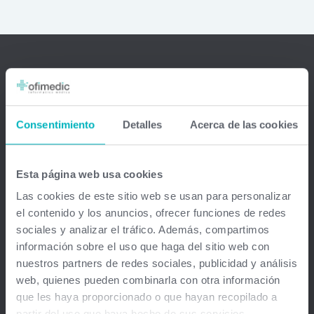
Ofimedic Software Médico
Barcelona - Madrid - Sevilla - Guipuzkoa - Vizcaya - Valencia -
Consentimiento
Detalles
Acerca de las cookies
Baleares - Gran Canaria - México - Chile - Venezuela
info@ofimedic.com
Esta página web usa cookies
Las cookies de este sitio web se usan para personalizar
Empresa
el contenido y los anuncios, ofrecer funciones de redes
sociales y analizar el tráfico. Además, compartimos
Aviso legal
información sobre el uso que haga del sitio web con
nuestros partners de redes sociales, publicidad y análisis
web, quienes pueden combinarla con otra información
Soluciones
que les haya proporcionado o que hayan recopilado a
Gestión médica total
partir del uso que haya hecho de sus servicios.