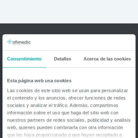
Ofimedic Software Médico
Consentimiento
Detalles
Acerca de las cookies
Barcelona - Madrid - Sevilla - Guipuzkoa - Vizcaya - Valencia -
Baleares - Gran Canaria - México - Chile - Venezuela
Esta página web usa cookies
info@ofimedic.com
Las cookies de este sitio web se usan para personalizar
el contenido y los anuncios, ofrecer funciones de redes
Empresa
sociales y analizar el tráfico. Además, compartimos
información sobre el uso que haga del sitio web con
Aviso legal
nuestros partners de redes sociales, publicidad y análisis
web, quienes pueden combinarla con otra información
Soluciones
que les haya proporcionado o que hayan recopilado a