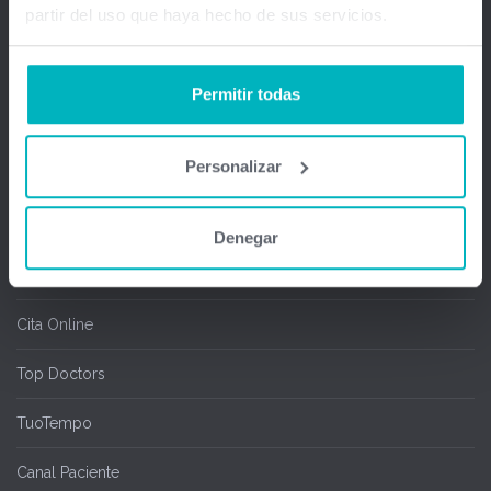
partir del uso que haya hecho de sus servicios.
Gestión médica total
Firma Digital y remota
Permitir todas
Salas de espera
Personalizar
Chipcard & Redsa
SEOGA
Denegar
Ofimedic Writer y Calc
Cita Online
Top Doctors
TuoTempo
Canal Paciente