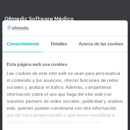
Ofimedic Software Médico
Barcelona - Madrid - Sevilla - Guipuzkoa - Vizcaya - Valencia -
Baleares - Gran Canaria - México - Chile - Venezuela
Consentimiento
Detalles
Acerca de las cookies
info@ofimedic.com
Esta página web usa cookies
Empresa
Las cookies de este sitio web se usan para personalizar
el contenido y los anuncios, ofrecer funciones de redes
Aviso legal
sociales y analizar el tráfico. Además, compartimos
información sobre el uso que haga del sitio web con
Soluciones
nuestros partners de redes sociales, publicidad y análisis
web, quienes pueden combinarla con otra información
Gestión médica total
que les haya proporcionado o que hayan recopilado a
partir del uso que haya hecho de sus servicios.
Firma Digital y remota