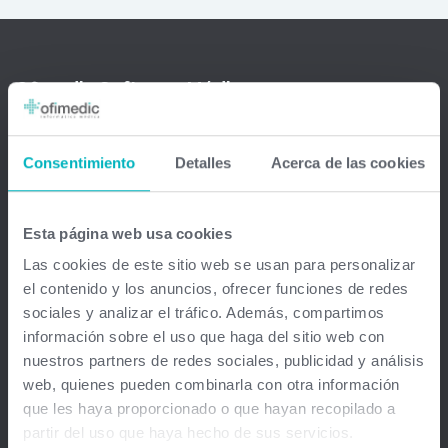
Ofimedic Software Médico
Barcelona - Madrid - Sevilla - Guipuzkoa - Vizcaya - Valencia -
Consentimiento
Detalles
Acerca de las cookies
Baleares - Gran Canaria - México - Chile - Venezuela
info@ofimedic.com
Esta página web usa cookies
Empresa
Las cookies de este sitio web se usan para personalizar
el contenido y los anuncios, ofrecer funciones de redes
sociales y analizar el tráfico. Además, compartimos
Aviso legal
información sobre el uso que haga del sitio web con
nuestros partners de redes sociales, publicidad y análisis
Soluciones
web, quienes pueden combinarla con otra información
que les haya proporcionado o que hayan recopilado a
Gestión médica total
partir del uso que haya hecho de sus servicios.