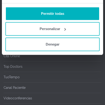
Firma Digital y remota
Permitir todas
Salas de espera
Chipcard & Redsa
Personalizar
SEOGA
Denegar
Ofimedic Writer y Calc
Cita Online
Top Doctors
TuoTempo
Canal Paciente
Videoconferencias