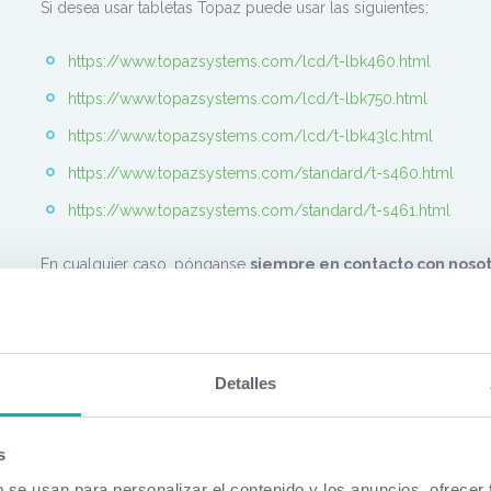
Si desea usar tabletas Topaz puede usar las siguientes:
https://www.topazsystems.com/lcd/t-lbk460.html
https://www.topazsystems.com/lcd/t-lbk750.html
https://www.topazsystems.com/lcd/t-lbk43lc.html
https://www.topazsystems.com/standard/t-s460.html
https://www.topazsystems.com/standard/t-s461.html
En cualquier caso, pónganse
siempre en contacto con noso
indicarles qué modelos son compatibles pues el fabricante pue
Ofimedic Cloud Desktop, estos modelos deberán ser compatibl
Vídeos Informativos
Detalles
Descripción
s
b se usan para personalizar el contenido y los anuncios, ofrecer
Descripción general del funcionamiento de la firma digital