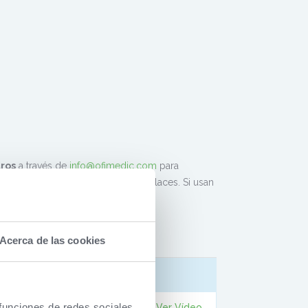
tros
a través de
info@ofimedic.com
para
de variar el contenido de estos enlaces. Si usan
es con Parallels.
Acerca de las cookies
Versión
 funciones de redes sociales
5.1.3.3
Ver Vídeo