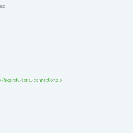
es:
faqs/stu/serial-connection.zip